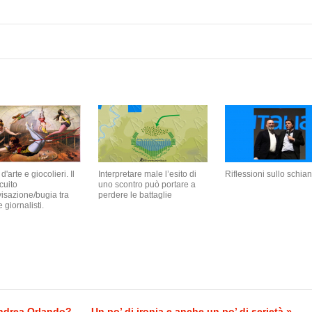
d'arte e giocolieri. Il
Interpretare male l’esito di
Riflessioni sullo schian
cuito
uno scontro può portare a
isazione/bugia tra
perdere le battaglie
e giornalisti.
Andrea Orlando?
Un po’ di ironia e anche un po’ di serietà »