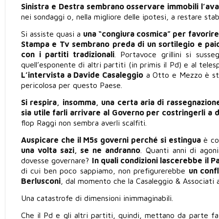
Sinistra e Destra sembrano osservare immobili l’av
nei sondaggi o, nella migliore delle ipotesi, a restare stab
Si assiste quasi a
una “congiura cosmica” per favorire 
Stampa e Tv sembrano preda di un sortilegio e pai
con i partiti tradizionali
. Portavoce grillini si sus
quell’esponente di altri partiti (in primis il Pd) e al tel
L’intervista a Davide Casaleggio
a Otto e Mezzo è s
pericolosa per questo Paese.
Si respira, insomma, una certa aria di rassegnazione
sia utile farli arrivare al Governo per costringerli a
flop Raggi non sembra averli scalfiti.
Auspicare che il M5s governi perché si estingua
è c
una volta sazi, se ne andranno
. Quanti anni di agon
dovesse governare?
In quali condizioni lascerebbe il 
di cui ben poco sappiamo, non prefigurerebbe
un confl
Berlusconi
, dal momento che la Casaleggio & Associati av
Una catastrofe di dimensioni inimmaginabili.
Che il Pd e gli altri partiti, quindi, mettano da parte fa