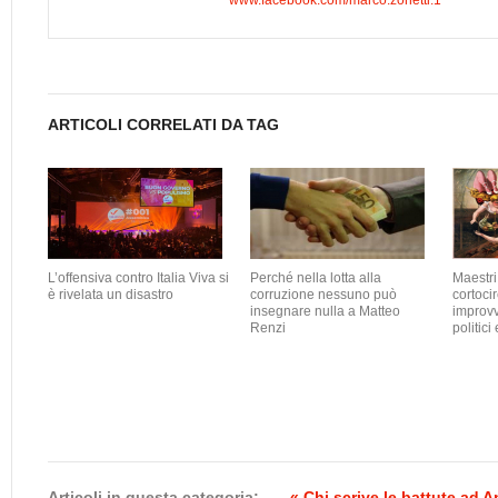
ARTICOLI CORRELATI DA TAG
L’offensiva contro Italia Viva si
Perché nella lotta alla
Maestri 
è rivelata un disastro
corruzione nessuno può
cortocir
insegnare nulla a Matteo
improvv
Renzi
politici 
Articoli in questa categoria:
« Chi scrive le battute ad 