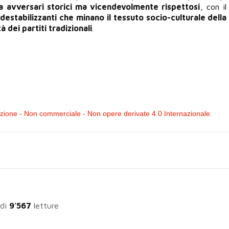
a avversari storici ma vicendevolmente rispettosi
, con i
destabilizzanti che minano il tessuto socio-culturale della
à dei partiti tradizionali
.
ione - Non commerciale - Non opere derivate 4.0 Internazionale
.
 di
9'567
letture