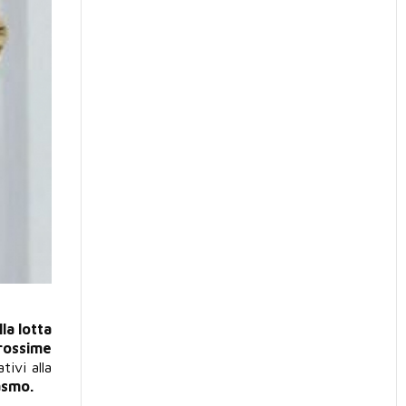
la lotta
prossime
tivi alla
asmo.