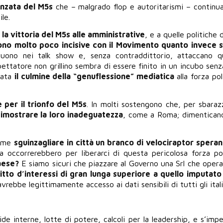
anzata del M5s
che – malgrado flop e autoritarismi – continua 
ile.
la vittoria del M5s alle amministrative
, e a quelle politiche 
ono molto poco incisive con il Movimento quanto invece 
seguono nei talk show e, senza contraddittorio, attaccano 
espettatore non grillino sembra di essere finito in un incubo senz
tata
il culmine della “genuflessione” mediatica
alla forza pol
 per il trionfo del M5s
. In molti sostengono che, per sbaraz
 dimostrare la loro inadeguatezza
, come a Roma; dimenticand
ome
sguinzagliare in città un branco di velociraptor spera
ia occorrerebbero per liberarci di questa pericolosa forza pol
Paese?
E siamo sicuri che piazzare al Governo una Srl che opera 
itto d’interessi di gran lunga superiore a quello imputato 
rebbe legittimamente accesso ai dati sensibili di tutti gli itali
ide interne, lotte di potere, calcoli per la leadership, e s’imp