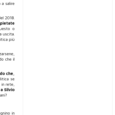
a salire
del 2018.
spietate
questo o
a uscita.
itica più
zarsene,
o che il
ndo che,
itica se
in rete,
a Silvio
ani?
egnino in