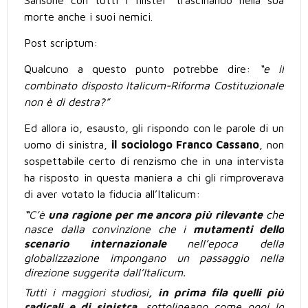
Sansone con tutti i filistei” trascinando nella sua
morte anche i suoi nemici.
Post scriptum:
Qualcuno a questo punto potrebbe dire:
“e il
combinato disposto Italicum-Riforma Costituzionale
non è di destra?”
Ed allora io, esausto, gli rispondo con le parole di un
uomo di sinistra,
il sociologo Franco Cassano
, non
sospettabile certo di renzismo che in una intervista
ha risposto in questa maniera a chi gli rimproverava
di aver votato la fiducia all’Italicum:
“
C’è
una ragione per me ancora più rilevante
che
nasce dalla convinzione che i
mutamenti dello
scenario internazionale
nell’epoca della
globalizzazione impongano un passaggio nella
direzione suggerita dall’Italicum.
Tutti i maggiori studiosi
, in prima fila quelli più
radicali e di sinistra
, sottolineano come oggi lo