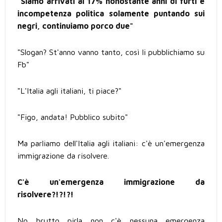
"Siamo arrivati al 17% nonostante anni di furti e
incompetenza politica solamente puntando sui
negri, continuiamo porco due"
"Slogan? St'anno vanno tanto, così li pubblichiamo su
Fb"
"L'Italia agli italiani, ti piace?"
"Figo, andata! Pubblico subito"
Ma parliamo dell'Italia agli italiani: c'è un'emergenza
immigrazione da risolvere.
C'è un'emergenza immigrazione da
risolvere?!?!?!
No brutto pirla non c'è nessuna emergenza