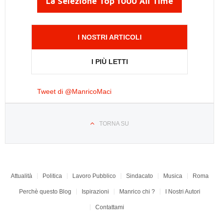
La Selezione Top 1000 All Time
I NOSTRI ARTICOLI
I PIÙ LETTI
Tweet di @ManricoMaci
TORNA SU
Attualità
Politica
Lavoro Pubblico
Sindacato
Musica
Roma
Perchè questo Blog
Ispirazioni
Manrico chi ?
I Nostri Autori
Contattami