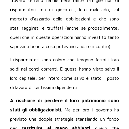
trovato terreno fertile nelle tante famiglie non di
risparmiatori ma di giocatori, loro malgrado, sul
mercato d’azzardo delle obbligazioni e che sono
stati raggirati e truffati (anche se probabilmente,
quelli che in queste operazioni hanno investito tanto
sapevano bene a cosa potevano andare incontro).
I risparmiatori sono coloro che tengono fermi i loro
soldi nei conti correnti. E questi hanno visto salvo il
loro capitale, per intero come salvo è stato il posto
di lavoro di tantissimi dipendenti
A rischiare di perdere il loro patrimonio sono
stati gli obbligazionisti.
Ma per loro il governo ha
previsto una doppia strategia stanziando un fondo
per
restituire ai meno abbienti
quello che