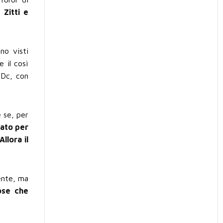
D.
Zitti e
no visti
 il così
 Dc, con
e se, per
tato per
 Allora il
ente, ma
ose che