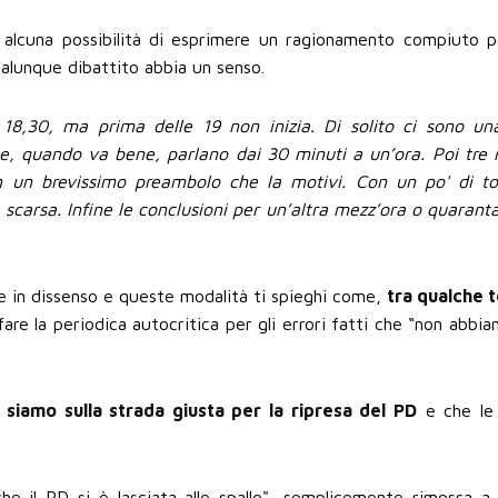
alcuna possibilità di esprimere un ragionamento compiuto p
alunque dibattito abbia un senso.
 18,30, ma prima delle 19 non inizia. Di solito ci sono u
he, quando va bene, parlano dai 30 minuti a un’ora. Poi tre 
 un brevissimo preambolo che la motivi. Con un po' di to
a scarsa. Infine le conclusioni per un’altra mezz’ora o quarant
ene in dissenso e queste modalità ti spieghi come,
tra qualche 
are la periodica autocritica per gli errori fatti che “non abbi
siamo sulla strada giusta per la ripresa del PD
e che le 
he il PD si è lasciata alle spalle", semplicemente rimossa a 