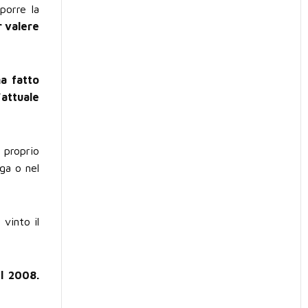
porre la
r valere
a fatto
attuale
 proprio
ga o nel
vinto il
l 2008.