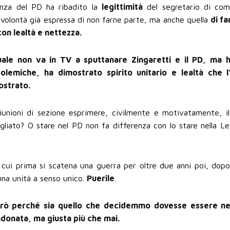
anza del PD ha ribadito la
legittimità
del segretario di com
 volontà già espressa di non farne parte, ma anche quella
di fa
con lealtà e nettezza.
uale non va in TV a sputtanare Zingaretti e il PD, ma h
lemiche, ha dimostrato spirito unitario e lealtà che l’
ostrato.
 riunioni di sezione esprimere, civilmente e motivatamente, il
gliato? O stare nel PD non fa differenza con lo stare nella Le
ui prima si scatena una guerra per oltre due anni poi, dopo 
una unità a senso unico.
Puerile
.
erò perché sia quello che decidemmo dovesse essere ne
ndonata, ma giusta più che mai.