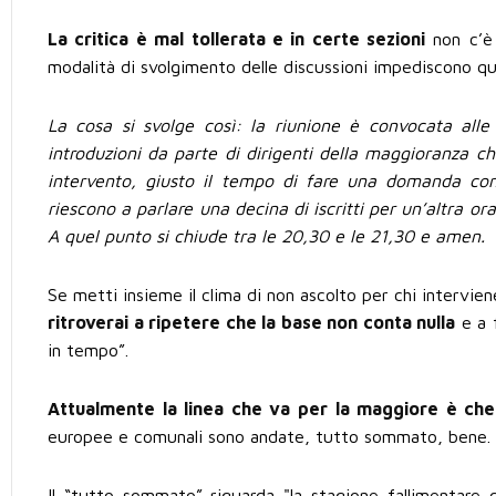
La critica è mal tollerata e in certe sezioni
non c’è 
modalità di svolgimento delle discussioni impediscono qu
La cosa si svolge così: la riunione è convocata alle
introduzioni da parte di dirigenti della maggioranza c
intervento, giusto il tempo di fare una domanda con
riescono a parlare una decina di iscritti per un’altra or
A quel punto si chiude tra le 20,30 e le 21,30 e amen.
Se metti insieme il clima di non ascolto per chi intervi
ritroverai a ripetere che la base non conta nulla
e a f
in tempo”.
Attualmente la linea che va per la maggiore è che 
europee e comunali sono andate, tutto sommato, bene.
Il “tutto sommato” riguarda "la stagione fallimentare c