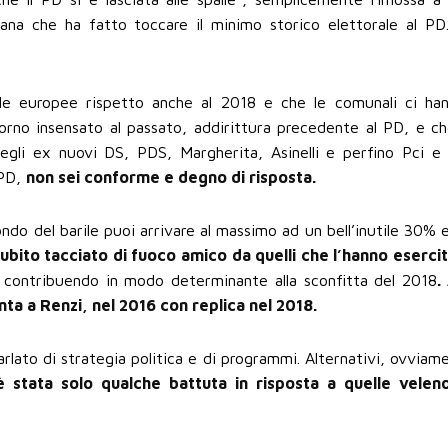
iana che ha fatto toccare il minimo storico elettorale al P
le europee rispetto anche al 2018 e che le comunali ci han
orno insensato al passato, addirittura precedente al PD, e che
egli ex nuovi DS, PDS, Margherita, Asinelli e perfino Pci e
 PD,
non sei conforme e degno di risposta.
fondo del barile puoi arrivare al massimo ad un bell’inutile 30% 
subito tacciato di fuoco amico da quelli che l’hanno eserci
contribuendo in modo determinante alla sconfitta del 2018
.
nta a Renzi, nel 2016 con replica nel 2018.
rlato di strategia politica e di programmi. Alternativi, ovviam
 stata solo qualche battuta in risposta a quelle velen