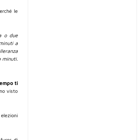
erché le
na o due
minuti a
lleranza
a minuti.
tempo ti
amo visto
elezioni
furor di