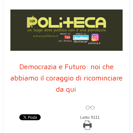
Democrazia e Futuro: noi che
abbiamo il coraggio di ricominciare
da qui
Letto 9111