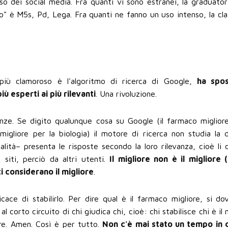
'uso dei social media. Fra quanti vi sono estranei, la graduato
" è M5s, Pd, Lega. Fra quanti ne fanno un uso intenso, la clas
to più clamoroso è l'algoritmo di ricerca di Google,
ha spos
ù esperti ai più rilevanti
. Una rivoluzione.
nze. Se digito qualunque cosa su Google (il farmaco miglior
 migliore per la biologia) il motore di ricerca non studia la
lità– presenta le risposte secondo la loro rilevanza, cioè li c
 siti, perciò da altri utenti.
Il migliore non è il migliore (
i considerano il migliore
.
ace di stabilirlo. Per dire qual è il farmaco migliore, si do
al corto circuito di chi giudica chi, cioè: chi stabilisce chi è il 
iore. Amen. Così è per tutto.
Non c'è mai stato un tempo in 