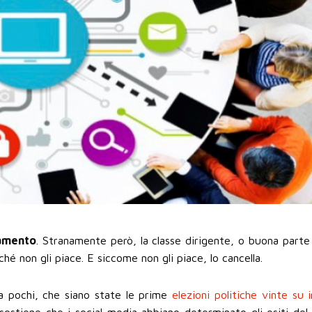
iamento
. Stranamente però, la classe dirigente, o buona parte 
hé non gli piace. E siccome non gli piace, lo cancella.
da pochi, che siano state le prime
elezioni politiche vinte su 
sostiene che i social media abbiano determinato gli esiti del 