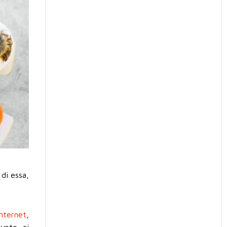
di essa,
internet
,
voto, ci