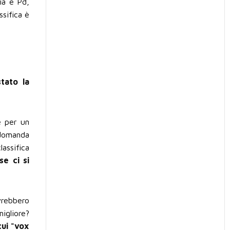
ria è Pd,
sifica è
tato la
e per un
 domanda
lassifica
se ci si
vrebbero
migliore?
cui "vox