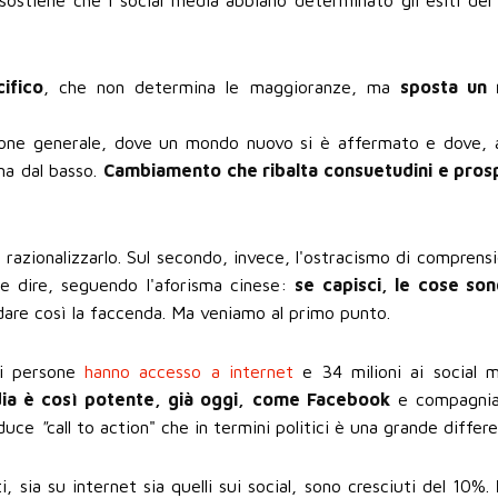
ifico
, che non determina le maggioranze, ma
sposta un
zione generale, dove un mondo nuovo si è affermato e dove, 
 ma dal basso.
Cambiamento che ribalta consuetudini e pros
 razionalizzarlo. Sul secondo, invece, l'ostracismo di comprens
e dire, seguendo l'aforisma cinese:
se capisci, le cose so
idare così la faccenda. Ma veniamo al primo punto.
 di persone
hanno accesso a internet
e 34 milioni ai social 
dia è così potente, già oggi, come Facebook
e compagnia
oduce
"
call to action" che in termini politici è una grande differe
i, sia su internet sia quelli sui social, sono cresciuti del 10%.