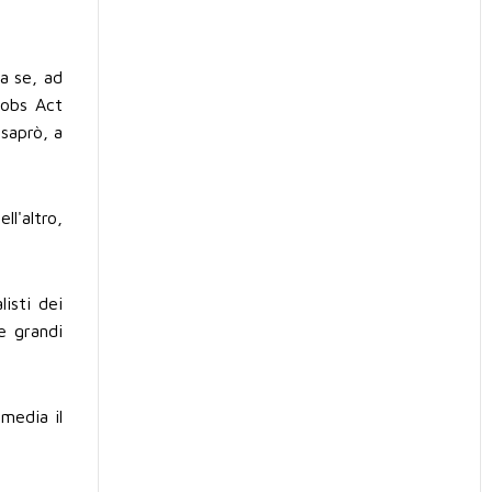
ra se, ad
Jobs Act
 saprò, a
l'altro,
isti dei
e grandi
 media il