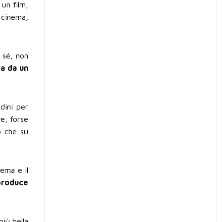
 un film,
 cinema,
 sé, non
a da un
dini per
re, forse
o che su
nema e il
 produce
più bella