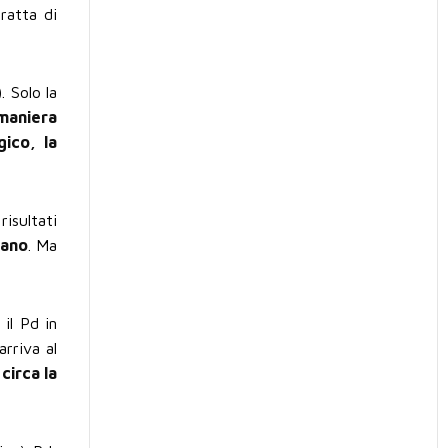
tratta di
!
. Solo la
 maniera
ico, la
risultati
iano
. Ma
il Pd in
arriva al
circa la