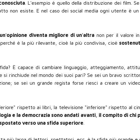
sconosciuta
. L'esempio è quello della distribuzione dei film. Se
atto non esiste. E nel caso dei social media ogni utente è un
un'opinione diventa migliore di un'altra
non per il valore in
perché è la più rilevante, cioè la più condivisa, cioè
sostenut
a sfida? È capace di cambiare linguaggio, atteggiamento, attitu
e si rinchiude nel mondo dei suoi pari? Se sei un bravo scritto
ione; se sei un grande regista forse riesci a creare un vide
iore" rispetto ai libri, la televisione "inferiore" rispetto al ci
ogia e la democrazia sono andati avanti, il compito di chi
è spostato verso una sfida superiore
.
 più larga di lettori, spettatori, ecc. è la sfida più grande e 