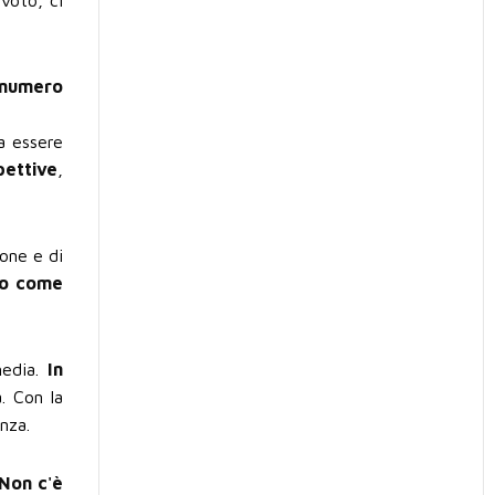
 numero
a essere
pettive
,
ione e di
no come
media.
In
. Con la
nza.
Non c'è