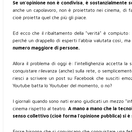
Se un'opinione non è condivisa, è sostanzialmente 
anche un capolavoro, non è proiettato nei cinema, di f
cioè proietta quel che più gli piace.
Ed ecco che il ribaltamento della "verità" è compiuto:
perché un drappello di esperti l'abbia valutata così, ma 
numero maggiore di persone.
Allora il problema di oggi è: l'intellighenzia accetta l
conquistare rilevanza (anche) sulla rete, o semplicement
riesci a scrivere un post su Facebook che susciti emoz
Youtube batta lo Youtuber del momento, o no?
I giornali quando sono nati erano giudicati un mezzo "infer
cinema rispetto al teatro.
A mano a mano che la tecnol
senso collettivo (cioè forma l'opinione pubblica) si 
Forse bisogna che si convincano che conquistare una fetta