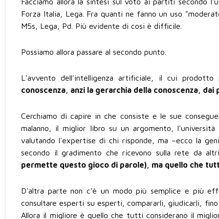
Facciamo allora la sintesi sul voto ai partiti secondo l
Forza Italia, Lega. Fra quanti ne fanno un uso "moderato
M5s, Lega, Pd. Più evidente di cosi è difficile.
Possiamo allora passare al secondo punto.
L'avvento dell'intelligenza artificiale, il cui prodot
conoscenza, anzi la gerarchia della conoscenza, dai pi
Cerchiamo di capire in che consiste e le sue consegue
malanno, il miglior libro su un argomento, l'università
valutando l'expertise di chi risponde, ma –ecco la genia
secondo il gradimento che ricevono sulla rete da altri
permette questo gioco di parole), ma quello che tutt
D'altra parte non c'è un modo più semplice e più effic
consultare esperti su esperti, compararli, giudicarli, fino 
Allora il migliore è quello che tutti considerano il migl