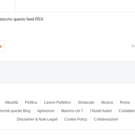
toscrivi questo feed RSS
e
Pa
Attualità
Politica
Lavoro Pubblico
Sindacato
Musica
Roma
Perchè questo Blog
Ispirazioni
Manrico chi ?
I Nostri Autori
Contattam
Disclaimer & Note Legali
Cookie Policy
Collaborazioni