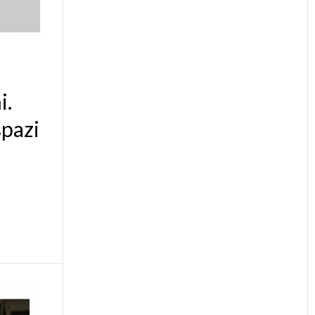
i.
spazi