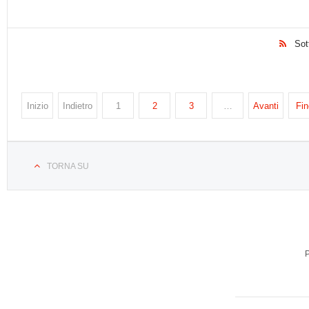
Sot
Inizio
Indietro
1
2
3
…
Avanti
Fin
TORNA SU