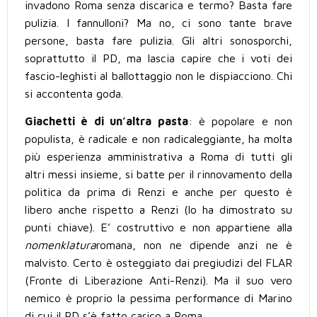
invadono Roma senza discarica e termo? Basta fare
pulizia. I fannulloni? Ma no, ci sono tante brave
persone, basta fare pulizia. Gli altri sono
sporchi,
soprattutto il PD, ma lascia capire che i voti dei
fascio-leghisti al ballottaggio non le dispiacciono. Chi
si accontenta goda.
Giachetti è di un’altra pasta
: è popolare e non
populista, è radicale e non radicaleggiante, ha molta
più esperienza amministrativa a Roma di tutti gli
altri messi insieme, si batte per il rinnovamento della
politica da prima di Renzi e anche per questo è
libero anche rispetto a Renzi (lo ha dimostrato su
punti chiave). E’ costruttivo e non appartiene alla
nomenklatura
romana, non ne dipende anzi ne
è
malvisto. Certo
è
osteggiato dai pregiudizi del FLAR
(Fronte di Liberazione Anti-Renzi). Ma il suo vero
nemico è proprio la pessima performance di Marino
di cui il PD s’è fatto carico a Roma.