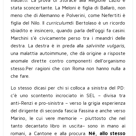
inadatti. La prova di Storace alla Regione Lazio è
stata sconcertante. La Meloni è figlia di Ballarò, non
meno che di Alemanno e Polverini, come Nefertiti
è
figlia del Nilo. Il
curriculum
di Bertolaso
è
un ricordo
sbiadito e insincero, quando parla dell’oggi fa casini.
Marchini s’è civicamente perso tra i meandri delle
destra. La destra è in preda alla
salvinite vulgaris,
una malattia autoimmune, che d
à
origine a risposte
anomale dirette contro componenti dell
’
organismo
stesso.
Per ragioni che con Roma non hanno nulla a
che fare.
Lo stesso dicasi per chi si colloca a sinistra del PD:
c’è uno scontento incrociato in SEL – divisa tra
anti-Renzi e pro-sinistra – verso la grigia esperienza
del dirigente di seconda fascia Fassina e anche verso
Marino, le cui vere memorie – piuttosto che nel
tanto decantato
libro in uscita
–
sono in mano ai
romani, a Cantone e alla procura.
N
é
, allo stesso