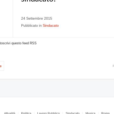
24 Settembre 2015
Pubblicato in
Sindacato
toscrivi questo feed RSS
e
Attualità
Politica
Lavoro Pubblico
Sindacato
Musica
Roma