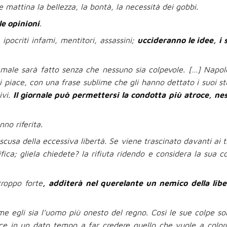
 mattina la bellezza, la bontà, la necessità dei gobbi.
le opinioni
.
 ipocriti infami, mentitori, assassini;
uccideranno le idee, i 
 il male sarà fatto senza che nessuno sia colpevole. […] Napo
iace, con una frase sublime che gli hanno dettato i suoi stu
ivi.
Il giornale può permettersi la condotta più atroce, ne
no riferita.
cusa della eccessiva libertà. Se viene trascinato davanti ai tr
fica; gliela chiedete? la rifiuta ridendo e considera la sua c
roppo forte
, additerà nel querelante un nemico della libe
ome egli sia l’uomo più onesto del regno. Così le sue colpe so
sce in un dato tempo a far credere quello che vuole a color