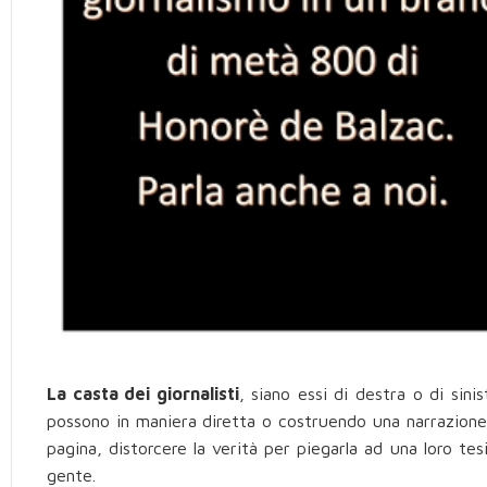
La casta dei giornalisti
, siano essi di destra o di sini
possono in maniera diretta o costruendo una narrazione
pagina, distorcere la verità per piegarla ad una loro tes
gente.