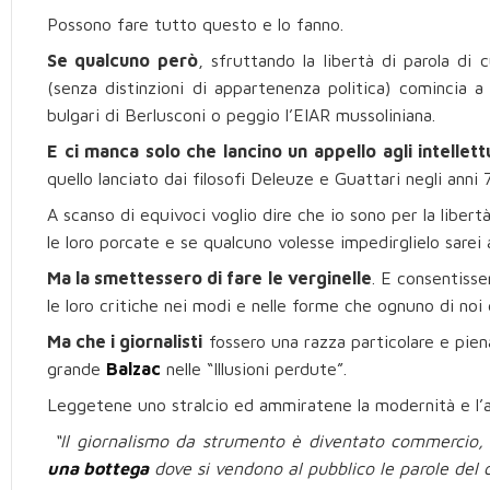
Possono fare tutto questo e lo fanno.
Se qualcuno però
, sfruttando la libertà di parola di c
(senza distinzioni di appartenenza politica) comincia a 
bulgari di Berlusconi o peggio l’EIAR mussoliniana.
E ci manca solo che lancino un appello agli intellett
quello lanciato dai filosofi Deleuze e Guattari negli anni 
A scanso di equivoci voglio dire che io sono per la libertà
le loro porcate e se qualcuno volesse impedirglielo sarei 
Ma la smettessero di fare le verginelle
. E consentisse
le loro critiche nei modi e nelle forme che ognuno di noi 
Ma che i giornalisti
fossero una razza particolare e piena
grande
Balzac
nelle “Illusioni perdute”.
Leggetene uno stralcio ed ammiratene la modernità e l’a
“Il giornalismo da strumento è diventato commercio, 
una bottega
dove si vendono al pubblico le parole del 