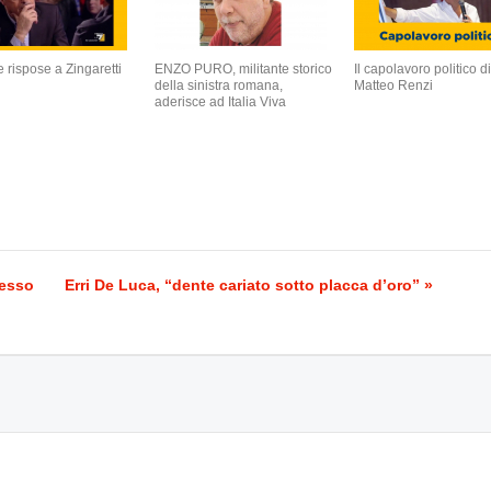
e rispose a Zingaretti
ENZO PURO, militante storico
Il capolavoro politico d
della sinistra romana,
Matteo Renzi
aderisce ad Italia Viva
cesso
Erri De Luca, “dente cariato sotto placca d’oro” »