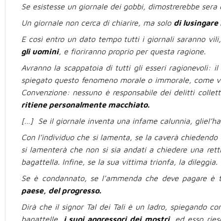
Se esistesse un giornale dei gobbi, dimostrerebbe sera e
Un giornale non cerca di chiarire, ma solo
di lusingare 
E così entro un dato tempo tutti i giornali saranno vili,
gli uomini
, e fioriranno proprio per questa ragione.
Avranno la scappatoia di tutti gli esseri ragionevoli:
spiegato questo fenomeno morale o immorale, come vi p
Convenzione: nessuno è responsabile dei delitti collett
ritiene personalmente macchiato.
[…] Se il giornale inventa una infame calunnia, gliel’han
Con l’individuo che si lamenta, se la caverà chiedendo s
si lamenterà che non si sia andati a chiedere una retti
bagattella. Infine, se la sua vittima trionfa, la dileggia.
Se è condannato, se l’ammenda che deve pagare è t
paese, del progresso.
Dirà che il signor Tal dei Tali è un ladro, spiegando c
bagattelle,
i suoi aggressori dei mostri
, ed esso rie