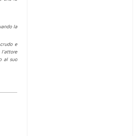
quando la
 crudo e
 l’attore
o al suo