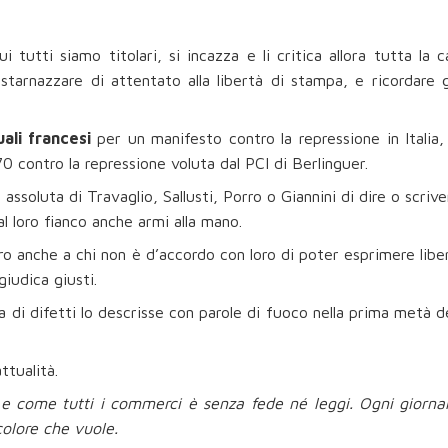
ui tutti siamo titolari, si incazza e li critica allora tutta la 
starnazzare di attentato alla libertà di stampa, e ricordare gl
uali francesi
per un manifesto contro la repressione in Italia,
70 contro la repressione voluta dal PCI di Berlinguer.
 assoluta di Travaglio, Sallusti, Porro o Giannini di dire o scriv
al loro fianco anche armi alla mano.
ro anche a chi non è d’accordo con loro di poter esprimere lib
giudica giusti.
 di difetti lo descrisse con parole di fuoco nella prima metà de
ttualità.
e come tutti i commerci è senza fede né leggi. Ogni giorn
colore che vuole.