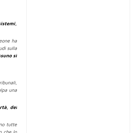
sistemi,
leone ha
di sulla
ssuno si
ibunali,
olpa una
rtà, del
no tutte
o che lo