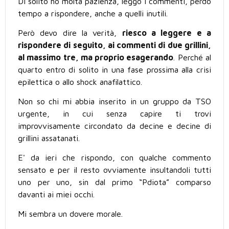
Di solito ho molta pazienza, leggo i commenti, perdo
tempo a rispondere, anche a quelli inutili.
Però devo dire la verità,
riesco a leggere e a
rispondere di seguito, ai commenti di due grillini,
al massimo tre, ma proprio esagerando
. Perché al
quarto entro di solito in una fase prossima alla crisi
epilettica o allo shock anafilattico.
Non so chi mi abbia inserito in un gruppo da TSO
urgente, in cui senza capire ti trovi
improvvisamente circondato da decine e decine di
grillini assatanati.
E' da ieri che rispondo, con qualche commento
sensato e per il resto ovviamente insultandoli tutti
uno per uno, sin dal primo “Pdiota” comparso
davanti ai miei occhi.
Mi sembra un dovere morale.