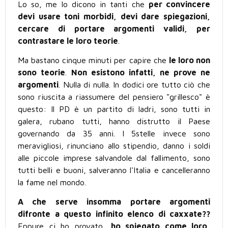
Lo so, me lo dicono in tanti che
per convincere
devi usare toni morbidi, devi dare spiegazioni,
cercare di portare argomenti validi, per
contrastare le loro teorie
.
Ma bastano cinque minuti per capire che
le loro non
sono teorie
.
Non esistono infatti, ne prove ne
argomenti
. Nulla di nulla. In dodici ore tutto ciò che
sono riuscita a riassumere del pensiero "grillesco" è
questo: Il PD è un partito di ladri, sono tutti in
galera, rubano tutti, hanno distrutto il Paese
governando da 35 anni. I 5stelle invece sono
meravigliosi, rinunciano allo stipendio, danno i soldi
alle piccole imprese salvandole dal fallimento, sono
tutti belli e buoni, salveranno l'Italia e cancelleranno
la fame nel mondo.
A che serve insomma portare argomenti
difronte a questo infinito elenco di caxxate??
Eppure ci ho provato,
ho spiegato come loro