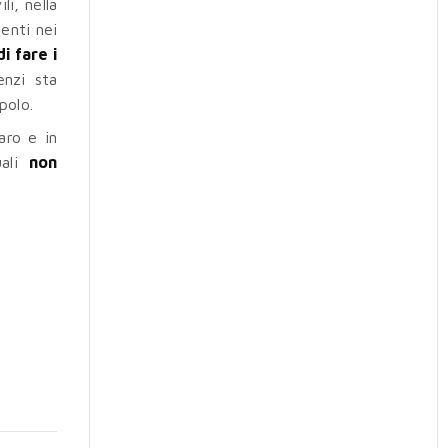
li, nella
denti nei
i fare i
enzi sta
polo.
aro e in
uali
non