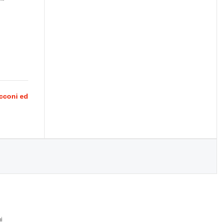
acconi ed
i