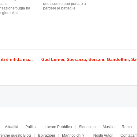
cuito
uno scontro può portare a
isazione/bugia tra
perdere le battaglie
e giornalisti.
ti è nitida ma...
Gad Lerner, Speranza, Bersani, Gandolfini, S
Attualità
Politica
Lavoro Pubblico
Sindacato
Musica
Roma
Perchè questo Blog
Ispirazioni
Manrico chi ?
I Nostri Autori
Contattam