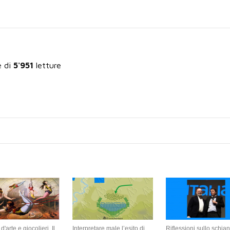
e di
5'951
letture
d'arte e giocolieri. Il
Interpretare male l’esito di
Riflessioni sullo schian