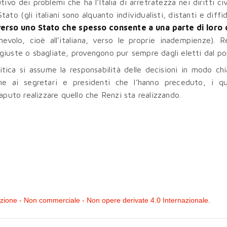
vo dei problemi che ha l’Italia di arretratezza nei diritti civi
ato (gli italiani sono alquanto individualisti, distanti e diffi
erso uno Stato che spesso consente a una parte di loro d
olo, cioè all’italiana, verso le proprie inadempienze). R
, giuste o sbagliate, provengono pur sempre dagli eletti dal po
itica si assume la responsabilità delle decisioni in modo chi
 ai segretari e presidenti che l’hanno preceduto, i q
aputo realizzare quello che Renzi sta realizzando.
ione - Non commerciale - Non opere derivate 4.0 Internazionale
.