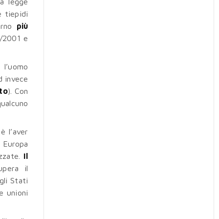
va legge
 tiepidi
verno
più
6/2001 e
ì l’uomo
d invece
to
). Con
qualcuno
è l’aver
a Europa
izzate.
Il
upera il
li Stati
e unioni