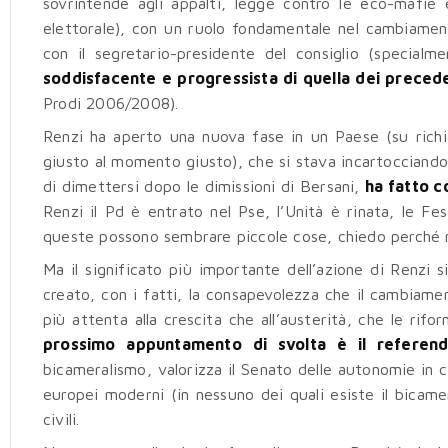
sovrintende agli appalti, legge contro le eco-mafie 
elettorale), con un ruolo fondamentale nel cambiament
con il segretario-presidente del consiglio (special
soddisfacente e progressista di quella dei precede
Prodi 2006/2008).
Renzi ha aperto una nuova fase in un Paese (su richie
giusto al momento giusto), che si stava incartocciando
di dimettersi dopo le dimissioni di Bersani,
ha fatto c
Renzi il Pd è entrato nel Pse, l’Unità è rinata, le F
queste possono sembrare piccole cose, chiedo perché no
Ma il significato più importante dell’azione di Renzi s
creato, con i fatti, la consapevolezza che il cambiam
più attenta alla crescita che all’austerità, che le rif
prossimo appuntamento di svolta è il referend
bicameralismo, valorizza il Senato delle autonomie in c
europei moderni (in nessuno dei quali esiste il bicamer
civili.