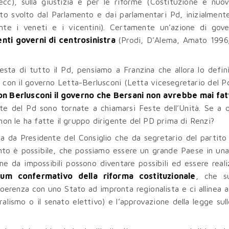
ecc), sulla giustizia e per le riforme (Costituzione e nuo
o svolto dal Parlamento e dai parlamentari Pd, inizialmente
mente i veneti e i vicentini). Certamente un’azione di go
nti governi di centrosinistra
(Prodi, D’Alema, Amato 199
sta di tutto il Pd, pensiamo a Franzina che allora lo defin
 con il governo Letta-Berlusconi (Letta vicesegretario del P
on Berlusconi il governo che Bersani non avrebbe mai fat
este del Pd sono tornate a chiamarsi Feste dell’Unità. Se a 
n le ha fatte il gruppo dirigente del PD prima di Renzi?
ia da Presidente del Consiglio che da segretario del partito 
ento è possibile, che possiamo essere un grande Paese in un
orme da impossibili possono diventare possibili ed essere real
um confermativo della riforma costituzionale
, che s
oerenza con uno Stato ad impronta regionalista e ci allinea ag
alismo o il senato elettivo) e l’approvazione della legge sull