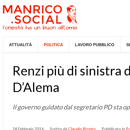
ATTUALITÀ
POLITICA
LAVORO PUBBLICO
S
Renzi più di sinistra 
D’Alema
Il governo guidato dal segretario PD sta op
24 Febbraio 2016
Scritto da
Claudio Rizzato
Pubblicato in
Po