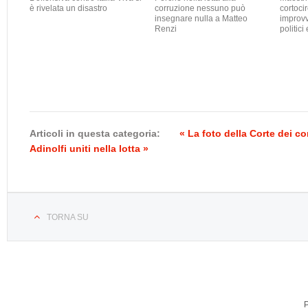
è rivelata un disastro
corruzione nessuno può
cortocir
insegnare nulla a Matteo
improvv
Renzi
politici 
Articoli in questa categoria:
« La foto della Corte dei con
Adinolfi uniti nella lotta »
TORNA SU