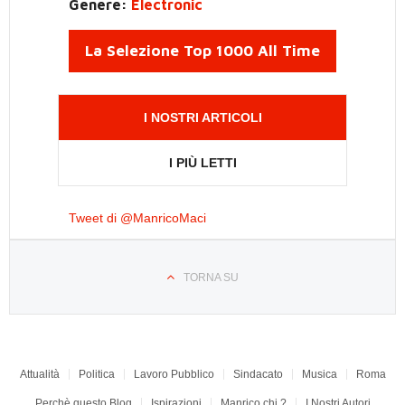
Genere:
Electronic
La Selezione Top 1000 All Time
I NOSTRI ARTICOLI
I PIÙ LETTI
Tweet di @ManricoMaci
TORNA SU
Attualità
Politica
Lavoro Pubblico
Sindacato
Musica
Roma
Perchè questo Blog
Ispirazioni
Manrico chi ?
I Nostri Autori