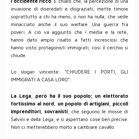
l’occidente ricco
. È chiaro che, la percezione di una
invasione di diseredati e disgraziati, mette timore
soprattutto a chi ha meno, o non ha nulla, che vede
minacciato anche il suo welfare. Una guerra fra
poveri. A ciò va aggiunto che i media e la rete,
hanno dato ampio risalto a fatti incresciosi che
hanno visto protagonisti immigrati; così il cerchio si
chiude.
Lo slogan vincente: “CHIUDERE I PORTI, GLI
IMMIGRATI A CASA LORO”.
La Lega, però ha il suo popolo; un elettorato
fortissimo al nord, un popolo di artigiani, piccoli
imprenditori, sovranisti
, che seguono le mosse di
Salvini e della Lega, e si aspettano cose ben precise.
Non ci metterebbero molto a cambiare cavallo.