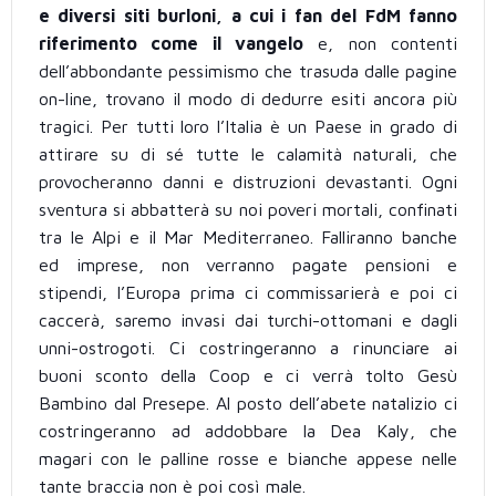
e diversi siti burloni, a cui i fan del FdM fanno
riferimento come il vangelo
e, non contenti
dell’abbondante pessimismo che trasuda dalle pagine
on-line, trovano il modo di dedurre esiti ancora più
tragici. Per tutti loro l’Italia è un Paese in grado di
attirare su di sé tutte le calamità naturali, che
provocheranno danni e distruzioni devastanti. Ogni
sventura si abbatterà su noi poveri mortali, confinati
tra le Alpi e il Mar Mediterraneo. Falliranno banche
ed imprese, non verranno pagate pensioni e
stipendi, l’Europa prima ci commissarierà e poi ci
caccerà, saremo invasi dai turchi-ottomani e dagli
unni-ostrogoti. Ci costringeranno a rinunciare ai
buoni sconto della Coop e ci verrà tolto Gesù
Bambino dal Presepe. Al posto dell’abete natalizio ci
costringeranno ad addobbare la Dea Kaly, che
magari con le palline rosse e bianche appese nelle
tante braccia non è poi così male.