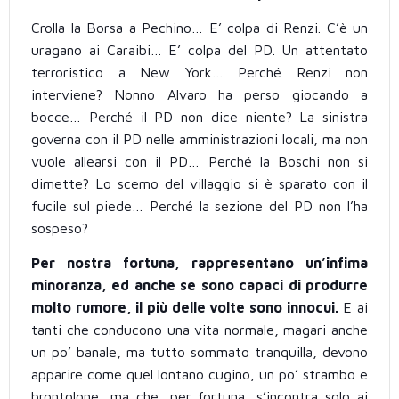
Crolla la Borsa a Pechino… E’ colpa di Renzi. C’è un
uragano ai Caraibi… E’ colpa del PD. Un attentato
terroristico a New York… Perché Renzi non
interviene? Nonno Alvaro ha perso giocando a
bocce… Perché il PD non dice niente? La sinistra
governa con il PD nelle amministrazioni locali, ma non
vuole allearsi con il PD… Perché la Boschi non si
dimette? Lo scemo del villaggio si è sparato con il
fucile sul piede… Perché la sezione del PD non l’ha
sospeso?
Per nostra fortuna, rappresentano un’infima
minoranza, ed anche se sono capaci di produrre
molto rumore, il più delle volte sono innocui.
E ai
tanti che conducono una vita normale, magari anche
un po’ banale, ma tutto sommato tranquilla, devono
apparire come quel lontano cugino, un po’ strambo e
brontolone, ma che, per fortuna, s’incontra solo ai