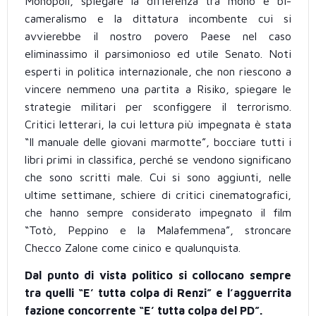
Monopoli, spiegare la differenza tra mono e bi-
cameralismo e la dittatura incombente cui si
avvierebbe il nostro povero Paese nel caso
eliminassimo il parsimonioso ed utile Senato. Noti
esperti in politica internazionale, che non riescono a
vincere nemmeno una partita a Risiko, spiegare le
strategie militari per sconfiggere il terrorismo.
Critici letterari, la cui lettura più impegnata è stata
“Il manuale delle giovani marmotte”, bocciare tutti i
libri primi in classifica, perché se vendono significano
che sono scritti male. Cui si sono aggiunti, nelle
ultime settimane, schiere di critici cinematografici,
che hanno sempre considerato impegnato il film
“Totò, Peppino e la Malafemmena”, stroncare
Checco Zalone come cinico e qualunquista.
Dal punto di vista politico si collocano sempre
tra quelli “E’ tutta colpa di Renzi” e l’agguerrita
fazione concorrente “E’ tutta colpa del PD”.