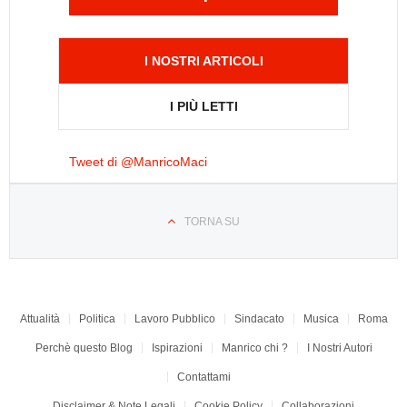
I NOSTRI ARTICOLI
I PIÙ LETTI
Tweet di @ManricoMaci
TORNA SU
Attualità
Politica
Lavoro Pubblico
Sindacato
Musica
Roma
Perchè questo Blog
Ispirazioni
Manrico chi ?
I Nostri Autori
Contattami
Disclaimer & Note Legali
Cookie Policy
Collaborazioni