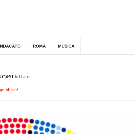
INDACATO
ROMA
MUSICA
37'341
letture
pubblico/