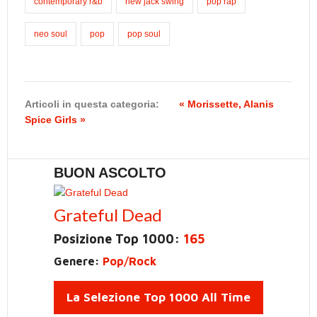
contemporary r&b
new jack swing
pop rap
neo soul
pop
pop soul
Articoli in questa categoria:
« Morissette, Alanis
Spice Girls »
BUON ASCOLTO
Grateful Dead
Posizione Top 1000:
165
Genere:
Pop/Rock
La Selezione Top 1000 All Time