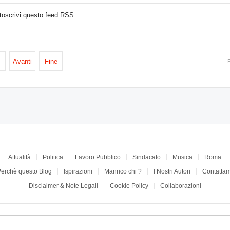
toscrivi questo feed RSS
Avanti
Fine
Attualità
Politica
Lavoro Pubblico
Sindacato
Musica
Roma
Perchè questo Blog
Ispirazioni
Manrico chi ?
I Nostri Autori
Contattam
Disclaimer & Note Legali
Cookie Policy
Collaborazioni
Manrico.Social © copyright 2026