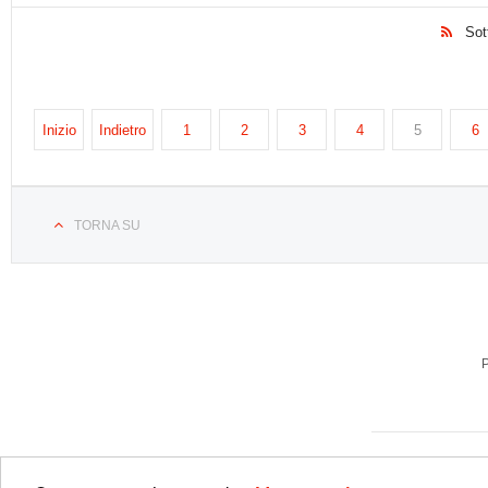
Sot
Inizio
Indietro
1
2
3
4
5
6
TORNA SU